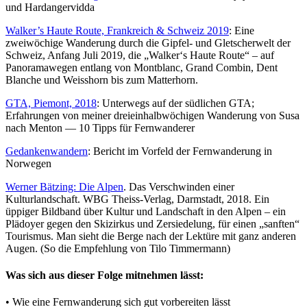
und Hardangervidda
Walker’s Haute Route, Frankreich & Schweiz 2019
: Eine
zweiwöchige Wanderung durch die Gipfel- und Gletscherwelt der
Schweiz, Anfang Juli 2019, die „Walker‘s Haute Route“ – auf
Panoramawegen entlang von Montblanc, Grand Combin, Dent
Blanche und Weisshorn bis zum Matterhorn.
GTA, Piemont, 2018
: Unterwegs auf der südlichen GTA;
Erfahrungen von meiner dreieinhalbwöchigen Wanderung von Susa
nach Menton — 10 Tipps für Fernwanderer
Gedankenwandern
: Bericht im Vorfeld der Fernwanderung in
Norwegen
Werner Bätzing: Die Alpen
. Das Verschwinden einer
Kulturlandschaft. WBG Theiss-Verlag, Darmstadt, 2018. Ein
üppiger Bildband über Kultur und Landschaft in den Alpen – ein
Plädoyer gegen den Skizirkus und Zersiedelung, für einen „sanften“
Tourismus. Man sieht die Berge nach der Lektüre mit ganz anderen
Augen. (So die Empfehlung von Tilo Timmermann)
Was sich aus dieser Folge mitnehmen lässt:
• Wie eine Fernwanderung sich gut vorbereiten lässt