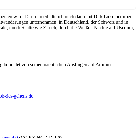
heinen wird. Darin unterhalte ich mich dann mit Dirk Liesemer über
Nachtwanderungen unternommen, in Deutschland, der Schweiz und in
fswald, durch Städte wie Zürich, durch die Weißen Nächte auf Usedom,
ug berichtet von seinen nächtlichen Ausflügen auf Amrum.
b-des-gehens.de
izenz 4.0
(CC BY-NC-ND 4.0).