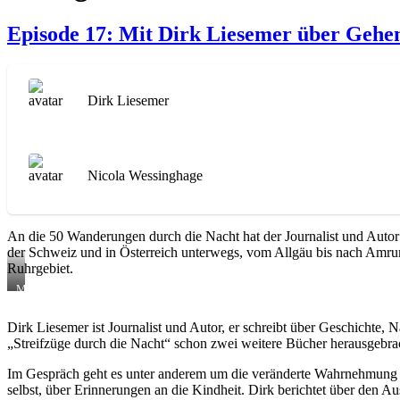
Episode 17: Mit Dirk Liesemer über Gehen
Dirk Liesemer
Nicola Wessinghage
An die 50 Wanderungen durch die Nacht hat der Journalist und Autor 
der Schweiz und in Österreich unterwegs, vom Allgäu bis nach Amr
Ruhrgebiet.
München-
Hamburg-
Verbindung
Dirk Liesemer ist Journalist und Autor, er schreibt über Geschichte,
für
„Streifzüge durch die Nacht“ schon zwei weitere Bücher herausgebra
die
Podcast-
Aufnahme
Im Gespräch geht es unter anderem um die veränderte Wahrnehmung in d
selbst, über Erinnerungen an die Kindheit. Dirk berichtet über den A