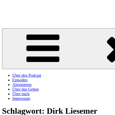
Zum
Inhalt
Lob des Gehens – ein Podcast
springen
Über das Glück, zu Fuß weiter zu kommen
Über den Podcast
Episoden
Abonnieren
Über das Gehen
Über mich
Impressum
Schlagwort:
Dirk Liesemer