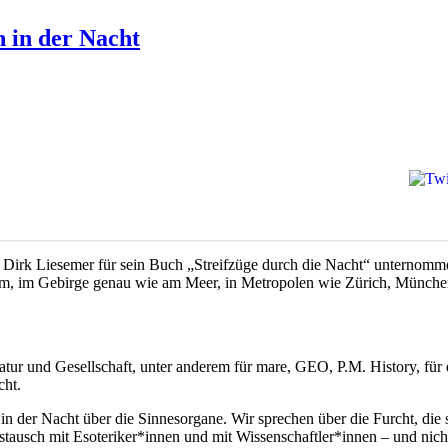
 in der Nacht
Dirk Liesemer für sein Buch „Streifzüge durch die Nacht“ unternommen
um, im Gebirge genau wie am Meer, in Metropolen wie Zürich, Münch
 Natur und Gesellschaft, unter anderem für mare, GEO, P.M. History, fü
cht.
er Nacht über die Sinnesorgane. Wir sprechen über die Furcht, die sic
ustausch mit Esoteriker*innen und mit Wissenschaftler*innen – und nic