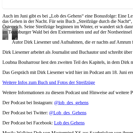
Auch im Juni gibt es bei „Lob des Gehens“ eine Bonusfolge: Eine Les
das Gehen in der Nacht. Für sein Buch „Streifzüge durch die Nacht“,
Österreich. Seine Streifzüge beginnen im Winter, er wandert sich da
im Teutoburger Wald bei den Externsteinen und auf der Nordseeinse
© Dirk
© Dirk
© Dirk
Autor Dirk Liesemer und Aufnahmen, die er nachts auf Amrum fo
Liesemer
Liesemer
Liesemer
Dirk Liesemer arbeitet als Journalist und Buchautor und schreibt über
Loubna Bouharrour liest den zweiten Teil des Kapitels, in dem Dirk
Das Gespräch mit Dirk Liesemer wird hier im Podcast am 18. Juni er
Weitere Infos zum Buch und Fotos der Streifzüge
Weitere Informationen zu diesem Podcast und Hinweise auf weitere
Der Podcast bei Instagram:
@lob_des_gehens
Der Podcast bei Twitter:
@Lob_des_Gehens
Der Podcast bei Facebook:
Lob des Gehens
Musik: Walking Dub von Mastermind XS aus Saarbrücken von ihrem