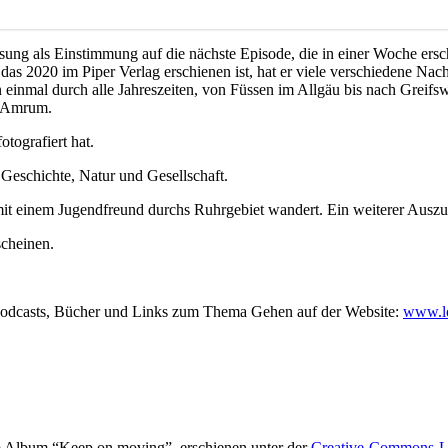
ung als Einstimmung auf die nächste Episode, die in einer Woche ersc
 das 2020 im Piper Verlag erschienen ist, hat er viele verschiedene 
nn einmal durch alle Jahreszeiten, von Füssen im Allgäu bis nach Grei
l Amrum.
tografiert hat.
 Geschichte, Natur und Gesellschaft.
 mit einem Jugendfreund durchs Ruhrgebiet wandert. Ein weiterer Ausz
scheinen.
 Podcasts, Bücher und Links zum Thema Gehen auf der Website:
www.lo
 Album “Keep on moving”, erschienen unter der
Creative-Commons-L