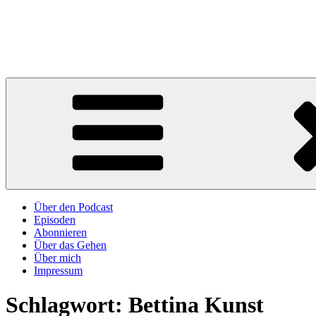
Zum
Inhalt
Lob des Gehens – ein Podcast
springen
Über das Glück, zu Fuß weiter zu kommen
Über den Podcast
Episoden
Abonnieren
Über das Gehen
Über mich
Impressum
Schlagwort:
Bettina Kunst