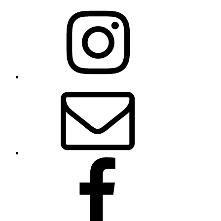
Instagram
Lob_des_Gehens
E-
Mail
Facebook