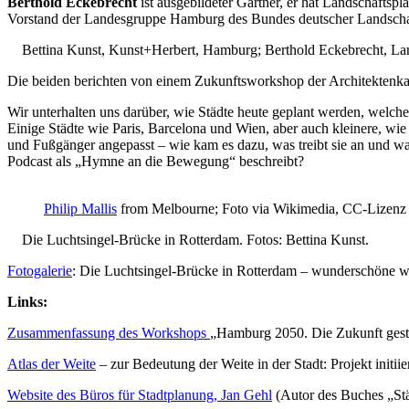
Berthold Eckebrecht
ist ausgebildeter Gärtner, er hat Landschaftspla
Vorstand der Landesgruppe Hamburg des Bundes deutscher Landschaft
Bettina Kunst, Kunst+Herbert, Hamburg; Berthold Eckebrecht, Land
Die beiden berichten von einem Zukunftsworkshop der Architektenka
Wir unterhalten uns darüber, wie Städte heute geplant werden, welch
Einige Städte wie Paris, Barcelona und Wien, aber auch kleinere, wie
und Fußgänger angepasst – wie kam es dazu, was treibt sie an und wa
Podcast als „Hymne an die Bewegung“ beschreibt?
Philip Mallis
from Melbourne; Foto via Wikimedia, CC-Lizenz
Die Luchtsingel-Brücke in Rotterdam. Fotos: Bettina Kunst.
Fotogalerie
: Die Luchtsingel-Brücke in Rotterdam – wunderschöne w
Links:
Zusammenfassung des Workshops
„Hamburg 2050. Die Zukunft gest
Atlas der Weite
– zur Bedeutung der Weite in der Stadt: Projekt ini
Website des Büros für Stadtplanung, Jan Gehl
(Autor des Buches „Stä