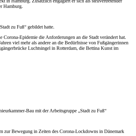
kt in Hamburg. Zusätzlich engagiert er sich als stellvertretender
mer Hamburg.
adt zu Fuß“ gebildet hatte.
die Corona-Epidemie die Anforderungen an die Stadt verändert hat.
 Jahren viel mehr als andere an die Bedürfnisse von Fußgängerinnen
ßgängerbrücke Luchtsingel in Rotterdam, die Bettina Kunst im
ieurkammer-Bau mit der Arbeitsgruppe „Stadt zu Fuß“
derem zur Bewegung in Zeiten des Corona-Lockdowns in Dänemark