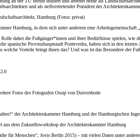
nung an der TU Berlin studiert und arbeitet heute als Landschaftsarchite
sarchitekten und als stellvertretender Präsident der Architektenkam
schaftsarchitekt, Hamburg (Fotos: privat)
mmer Hamburg, in dem sich unter anderem eine Arbeitsgemeinschaft „St
e Rolle dabei die Fußgänger*innen und ihrer Bedürfnisse spielen, wie 
 die spanische Provinzhauptstadt Pontevedra, haben sich in den letzten
s welche Vorteile bringt ihnen das? Und was ist das Besondere der Fu
 2.0
eitere Fotos des Fotografen Ossip von Duivenbode
alten!“ der Architektenkammer Hamburg und der Hamburgischen Ingen
tiiert aus dem Zukunftsworkshop der Architektenkammer Hamburg
dte für Menschen“, Jovis Berlin 2015) – mit vielen Daten unter an